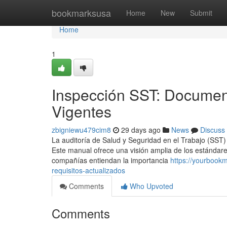
Home
bookmarksusa
Home
New
Submit
Home
1
Inspección SST: Documen
Vigentes
zbigniewu479cim8
29 days ago
News
Discuss
La auditoría de Salud y Seguridad en el Trabajo (SST)
Este manual ofrece una visión amplia de los estándares
compañías entiendan la importancia
https://yourboo
requisitos-actualizados
Comments
Who Upvoted
Comments