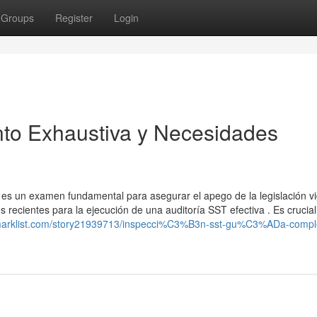
Groups
Register
Login
to Exhaustiva y Necesidades
 es un examen fundamental para asegurar el apego de la legislación vi
 recientes para la ejecución de una auditoría SST efectiva . Es crucial
kmarklist.com/story21939713/inspecci%C3%B3n-sst-gu%C3%ADa-compl