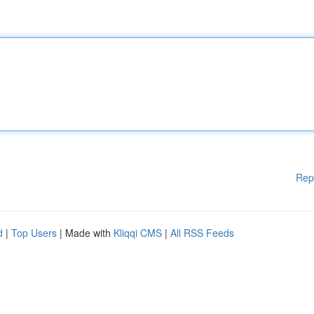
Rep
d
|
Top Users
| Made with
Kliqqi CMS
|
All RSS Feeds