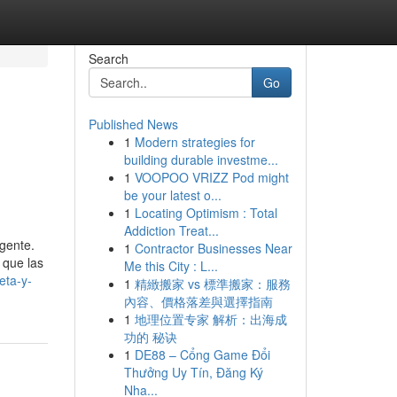
Search
Go
Published News
1
Modern strategies for
building durable investme...
1
VOOPOO VRIZZ Pod might
be your latest o...
1
Locating Optimism : Total
Addiction Treat...
gente.
1
Contractor Businesses Near
 que las
Me this City : L...
eta-y-
1
精緻搬家 vs 標準搬家：服務
內容、價格落差與選擇指南
1
地理位置专家 解析：出海成
功的 秘诀
1
DE88 – Cổng Game Đổi
Thưởng Uy Tín, Đăng Ký
Nha...