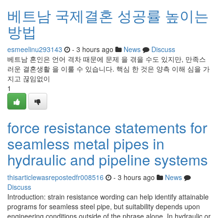
베트남 국제결혼 성공률 높이는
방법
esmeelinu293143
- 3 hours ago
News
Discuss
베트남 혼인은 언어 격차 때문에 문제 을 겪을 수도 있지만, 만족스
러운 결혼생활 을 이룰 수 있습니다. 핵심 한 것은 양측 이해 심을 가
지고 끊임없이
1
force resistance statements for
seamless metal pipes in
hydraulic and pipeline systems
thisarticlewasrepostedfr008516
- 3 hours ago
News
Discuss
Introduction: strain resistance wording can help identify attainable
programs for seamless steel pipe, but suitability depends upon
engineering conditions outside of the phrase alone. In hydraulic or