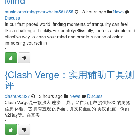
Mind
musicforcalmingoverwhelm581255
- 3 hours ago
News
Discuss
In our fast-paced world, finding moments of tranquility can feel
like a challenge. Luckily/Fortunately/Blissfully, there's a simple and
effective way to ease your mind and create a sense of calm:
immersing yourself in
1
{Clash Verge：实用辅助工具测
评
clash095327
- 3 hours ago
News
Discuss
Clash Verge是一款强大 连接 工具，旨在为用户 提供轻松 的浏览
信息 体验。它 拥有直观 的界面，并支持全面的 协议 配置，例如
V2Ray等。在真实
1