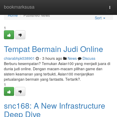
Home
bookmarksusa
Togg
navi
Home
Published News
Sort
1
Tempat Bermain Judi Online
chiarabhpk538901
- 3 hours ago
News
Discuss
Berburu kesempatan? Temukan Asian100 yang menjadi juara di
dunia judi online. Dengan macam-macam pilihan game dan
sistem keamanan yang terbukti, Asian100 menjanjikan
petualangan bermain yang fantastis. Tertarik?.
1
snc168: A New Infrastructure
Deep Dive