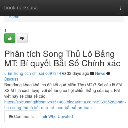
Home
bookmarksusa
Togg
navi
Home
1
Phân tích Song Thủ Lô Bảng
MT: Bí quyết Bắt Số Chính xác
u-im-trong-cch-chi-soi-c091844
32 days ago
News
Discuss
Bạn đang khao khát có đề kết quả Miền Tây (MT)? Soi cầu lô đôi
XS MT là cách tuyệt vời để tăng cơ hội chiến thắng của bạn. Bài
viết này sẽ chia sẻ các
https://soicusongthlxsmtvp351483.blogaritma.com/39693528/phân-
tích-song-thủ-lô-kết-quả-mt-mẹo-bắt-số-an-toàn
Comments
Who Upvoted