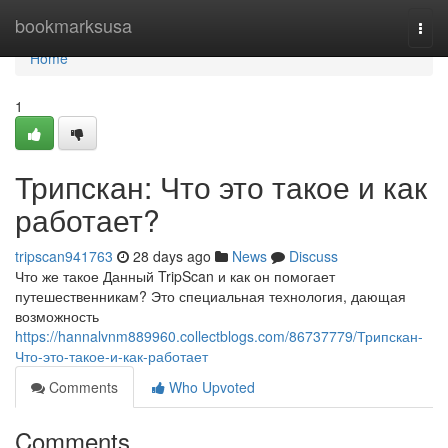
Home
bookmarksusa
Togg
navi
Home
1
Трипскан: Что это такое и как
работает?
tripscan941763
28 days ago
News
Discuss
Что же такое Данный TripScan и как он помогает
путешественникам? Это специальная технология, дающая
возможность
https://hannalvnm889960.collectblogs.com/86737779/Трипскан-
Что-это-такое-и-как-работает
Comments
Who Upvoted
Comments