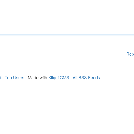
Rep
d
|
Top Users
| Made with
Kliqqi CMS
|
All RSS Feeds