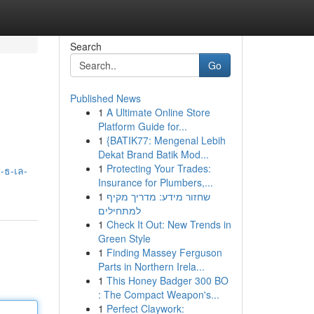
Search
Go
Published News
1
A Ultimate Online Store
Platform Guide for...
1
{BATIK77: Mengenal Lebih
Dekat Brand Batik Mod...
1
Protecting Your Trades:
-ธ-เล-
Insurance for Plumbers,...
1
שחזור מידע: מדריך מקיף
למתחילים
1
Check It Out: New Trends in
Green Style
1
Finding Massey Ferguson
Parts in Northern Irela...
1
This Honey Badger 300 BO
: The Compact Weapon's...
1
Perfect Claywork: