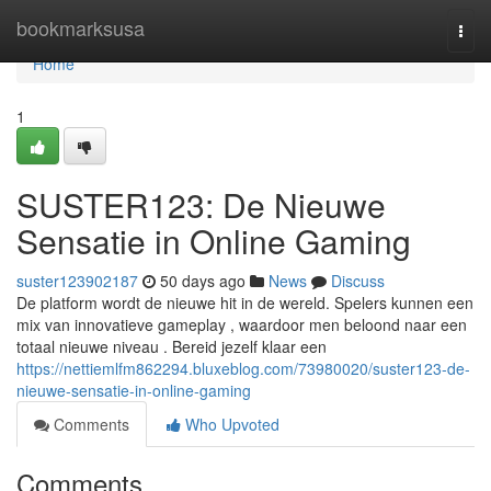
Home
bookmarksusa
Togg
navi
Home
1
SUSTER123: De Nieuwe
Sensatie in Online Gaming
suster123902187
50 days ago
News
Discuss
De platform wordt de nieuwe hit in de wereld. Spelers kunnen een
mix van innovatieve gameplay , waardoor men beloond naar een
totaal nieuwe niveau . Bereid jezelf klaar een
https://nettiemlfm862294.bluxeblog.com/73980020/suster123-de-
nieuwe-sensatie-in-online-gaming
Comments
Who Upvoted
Comments