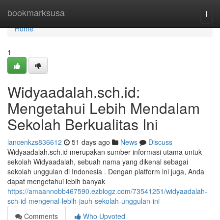
Home
bookmarksusa
Togg
navi
Home
1
Widyaadalah.sch.id:
Mengetahui Lebih Mendalam
Sekolah Berkualitas Ini
lancenkzs836612
51 days ago
News
Discuss
Widyaadalah.sch.id merupakan sumber informasi utama untuk
sekolah Widyaadalah, sebuah nama yang dikenal sebagai
sekolah unggulan di Indonesia . Dengan platform ini juga, Anda
dapat mengetahui lebih banyak
https://amaannobb467590.ezblogz.com/73541251/widyaadalah-
sch-id-mengenal-lebih-jauh-sekolah-unggulan-ini
Comments
Who Upvoted