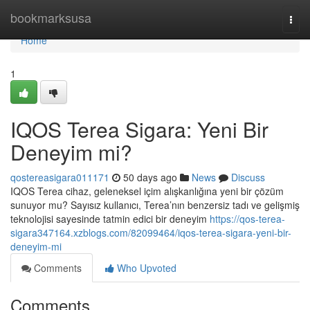
Home
bookmarksusa
Togg
navi
Home
1
IQOS Terea Sigara: Yeni Bir
Deneyim mi?
qostereasigara011171
50 days ago
News
Discuss
IQOS Terea cihaz, geleneksel içim alışkanlığına yeni bir çözüm
sunuyor mu? Sayısız kullanıcı, Terea’nın benzersiz tadı ve gelişmiş
teknolojisi sayesinde tatmin edici bir deneyim
https://qos-terea-
sigara347164.xzblogs.com/82099464/iqos-terea-sigara-yeni-bir-
deneyim-mi
Comments
Who Upvoted
Comments