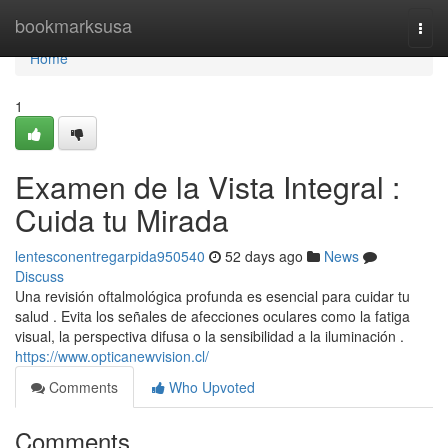
Home
bookmarksusa
Togg
navi
Home
1
Examen de la Vista Integral :
Cuida tu Mirada
lentesconentregarpida950540
52 days ago
News
Discuss
Una revisión oftalmológica profunda es esencial para cuidar tu
salud . Evita los señales de afecciones oculares como la fatiga
visual, la perspectiva difusa o la sensibilidad a la iluminación .
https://www.opticanewvision.cl/
Comments
Who Upvoted
Comments