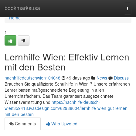
Home
bookmarksusa
Togg
navi
Home
1
Lernhilfe Wien: Effektiv Lernen
mit den Besten
nachhilfedeutschwien104648
49 days ago
News
Discuss
Brauchen Sie qualifizierte Schulhilfe in Wien ? Unsere erfahrenen
Lehrer bieten maßgeschneiderte Begleitung in allen
Unterrichtsfächern. Das Team garantiert ausgezeichnete
Wissensvermittlung und
https://nachhilfe-deutsch-
wien359418.ivasdesign.com/62986004/lernhilfe-wien-gut-lernen-
mit-den-besten
Comments
Who Upvoted