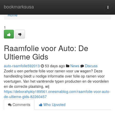
Home
bookmarksusa
Togg
navi
Home
1
Raamfolie voor Auto: De
Ultieme Gids
auto-raamfolie592013
53 days ago
News
Discuss
Zoekt u een perfecte folie voor ramen voor uw wagen? Deze
handleiding biedt u nodige informatie over folie op ramen voor
voertuigen. Van het variërende typen producten en de voordelen
en de correcte plaatsing, wij
https://deborahpkiy189561.onesmablog.com/raamfolie-voor-auto-
de-ultieme-gids-82260457
Comments
Who Upvoted