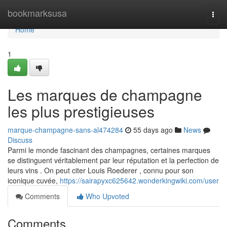
Home
bookmarksusa
Togg
navi
Home
1
Les marques de champagne
les plus prestigieuses
marque-champagne-sans-al474284
55 days ago
News
Discuss
Parmi le monde fascinant des champagnes, certaines marques
se distinguent véritablement par leur réputation et la perfection de
leurs vins . On peut citer Louis Roederer , connu pour son
iconique cuvée,
https://sairapyxc625642.wonderkingwiki.com/user
Comments
Who Upvoted
Comments