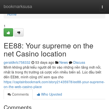
Home
bookmarksusa
Togg
navi
Home
1
EE88: Your supreme on the
net Casino location
geraldkrlc758332
53 days ago
News
Discuss
Mình không phải kiểu người dễ tin vào những nền tảng mới nổi,
nhất là trong thị trường cá cược vốn nhiều biến số. Lúc đầu biết
đến EE88, mình cũng chỉ xem qua cho
https://captainbookmark.com/story21435978/ee88-your-supreme-
on-the-web-casino-place
Comments
Who Upvoted
Comments