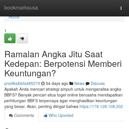
Home
bookmarksusa
Togg
navi
Home
1
Ramalan Angka Jitu Saat
Kedepan: Berpotensi Memberi
Keuntungan?
prediksibbfs485279
54 days ago
News
Discuss
Apakah Anda mencari strategi ampuh untuk menganalisa angka
BBFS? Banyak pencari situs togel online berusaha mendapatkan
perhitungan BBFS terpercaya agar menghasilkan keuntungan
yang besar. Akan, penting diingat bahwa
https://178.128.108.202
Comments
Who Upvoted