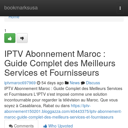
Home
bookmarksusa
Togg
navi
Home
1
IPTV Abonnement Maroc :
Guide Complet des Meilleurs
Services et Fournisseurs
iptvmaroc697969
54 days ago
News
Discuss
IPTV Abonnement Maroc : Guide Complet des Meilleurs Services
et Fournisseurs L'IPTV s'est imposé comme une solution
incontournable pour regarder la télévision au Maroc. Que vous
soyez à Casablanca, Rabat ou dans
https://iptv-
abonnement150201.bloggazza.com/40443375/iptv-abonnement-
maroc-guide-complet-des-meilleurs-services-et-fournisseurs
Comments
Who Upvoted