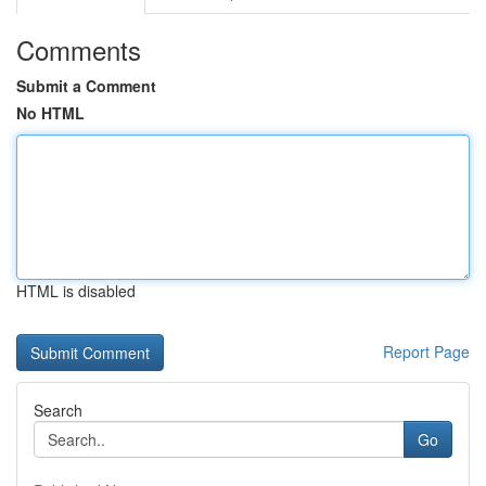
Comments
Submit a Comment
No HTML
HTML is disabled
Report Page
Search
Go