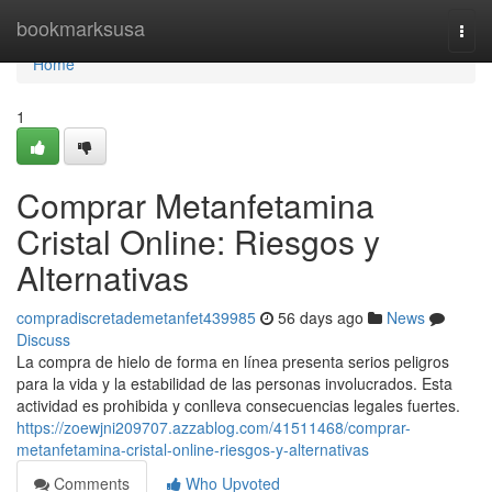
Home
bookmarksusa
Togg
navi
Home
1
Comprar Metanfetamina
Cristal Online: Riesgos y
Alternativas
compradiscretademetanfet439985
56 days ago
News
Discuss
La compra de hielo de forma en línea presenta serios peligros
para la vida y la estabilidad de las personas involucrados. Esta
actividad es prohibida y conlleva consecuencias legales fuertes.
https://zoewjni209707.azzablog.com/41511468/comprar-
metanfetamina-cristal-online-riesgos-y-alternativas
Comments
Who Upvoted