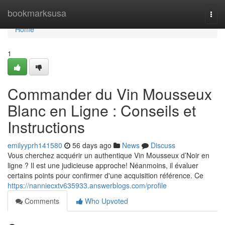
Home
bookmarksusa
Togg
navi
Home
1
Commander du Vin Mousseux
Blanc en Ligne : Conseils et
Instructions
emilyyprh141580
56 days ago
News
Discuss
Vous cherchez acquérir un authentique Vin Mousseux d’Noir en
ligne ? Il est une judicieuse approche! Néanmoins, il évaluer
certains points pour confirmer d'une acquisition référence. Ce
https://nanniecxtv635933.answerblogs.com/profile
Comments
Who Upvoted