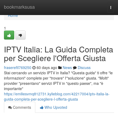
Home
bookmarksusa
Togg
navi
Home
1
IPTV Italia: La Guida Completa
per Scegliere l'Offerta Giusta
frasereftl769250
60 days ago
News
Discuss
Stai cercando un servizio IPTV in Italia? "Questa guida" ti offre "le
informazioni" complete per "trovare" l'"soluzione" giusta. "Molti"
provider "presentano" servizi IPTV in "questo paese", ma "è
importante"
https://emiliesvmq812731.kylieblog.com/42217004/iptv-italia-la-
guida-completa-per-scegliere-l-offerta-giusta
Comments
Who Upvoted