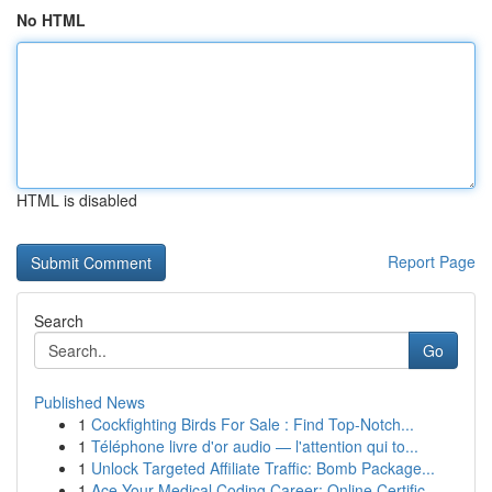
No HTML
HTML is disabled
Report Page
Search
Go
Published News
1
Cockfighting Birds For Sale : Find Top-Notch...
1
Téléphone livre d'or audio — l'attention qui to...
1
Unlock Targeted Affiliate Traffic: Bomb Package...
1
Ace Your Medical Coding Career: Online Certific...