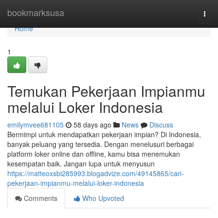
Home
bookmarksusa
Togg
navi
Home
1
Temukan Pekerjaan Impianmu
melalui Loker Indonesia
emilymvee681105
58 days ago
News
Discuss
Bermimpi untuk mendapatkan pekerjaan impian? Di Indonesia,
banyak peluang yang tersedia. Dengan menelusuri berbagai
platform loker online dan offline, kamu bisa menemukan
kesempatan baik. Jangan lupa untuk menyusun
https://matteoxsbi285993.blogadvize.com/49145865/cari-
pekerjaan-impianmu-melalui-loker-indonesia
Comments
Who Upvoted