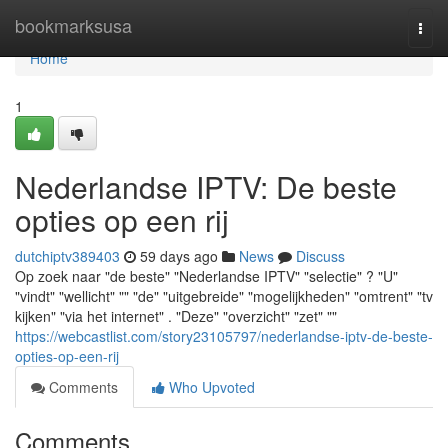
Home
bookmarksusa
Togg
navi
Home
1
Nederlandse IPTV: De beste
opties op een rij
dutchiptv389403
59 days ago
News
Discuss
Op zoek naar "de beste" "Nederlandse IPTV" "selectie" ? "U"
"vindt" "wellicht" "" "de" "uitgebreide" "mogelijkheden" "omtrent" "tv
kijken" "via het internet" . "Deze" "overzicht" "zet" ""
https://webcastlist.com/story23105797/nederlandse-iptv-de-beste-
opties-op-een-rij
Comments
Who Upvoted
Comments