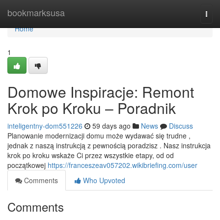
Home
bookmarksusa
Togg
navi
Home
1
Domowe Inspiracje: Remont
Krok po Kroku – Poradnik
inteligentny-dom551226
59 days ago
News
Discuss
Planowanie modernizacji domu może wydawać się trudne ,
jednak z naszą instrukcją z pewnością poradzisz . Nasz instrukcja
krok po kroku wskaże Ci przez wszystkie etapy, od od
początkowej
https://franceszeav057202.wikibriefing.com/user
Comments
Who Upvoted
Comments