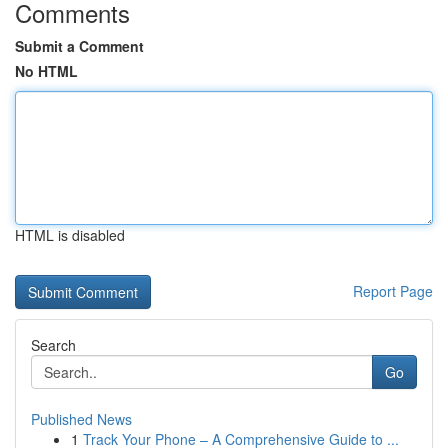
Comments
Submit a Comment
No HTML
HTML is disabled
Report Page
Search
Go
Published News
1
Track Your Phone – A Comprehensive Guide to ...