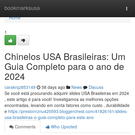
Home
bookmarksusa
Togg
navi
Home
1
Chinelos USA Brasileiras: Um
Guia Completo para o ano de
2024
carakrqz853149
58 days ago
News
Discuss
Se você está procurando adquirir slides USA Brasileiras em 2024
, este artigo é para você! Investigamos as melhores opções
encontradas, levando em conta fatores como custo , durabilidade
e
https://prestonrznu420593.bloggerchest.com/41826161/slides-
usa-brasileiras-o-guia-completo-para-este-ano
Comments
Who Upvoted