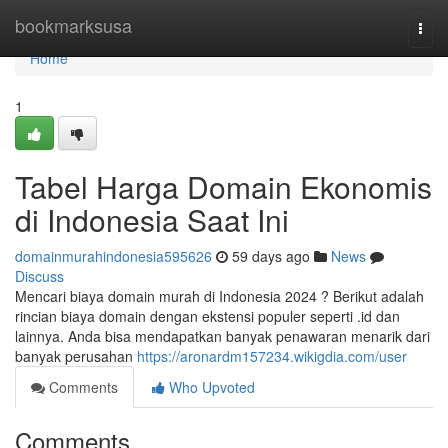
Home
bookmarksusa
Togg
navi
Home
1
Tabel Harga Domain Ekonomis
di Indonesia Saat Ini
domainmurahindonesia595626
59 days ago
News
Discuss
Mencari biaya domain murah di Indonesia 2024 ? Berikut adalah
rincian biaya domain dengan ekstensi populer seperti .id dan
lainnya. Anda bisa mendapatkan banyak penawaran menarik dari
banyak perusahan
https://aronardm157234.wikigdia.com/user
Comments
Who Upvoted
Comments