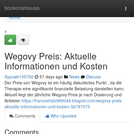
Home
bookmarksusa
Togg
navi
Home
1
Wegovy Preis: Aktuelle
Informationen und Kosten
lilypcwb155792
57 days ago
News
Discuss
Der Preis von Wegovy ist ein häufig diskutiertes Punkt , da die
Therapie eine signifikante finanzielle Belastung darstellen kann.
Aktuell liegt der jährliche Wegovy Preis je nach Dosierung und
Anbieter
https://franceshqfz999348.blogzet.com/wegovy-preis-
aktuelle-informationen-und-kosten-56787075
Comments
Who Upvoted
Comments