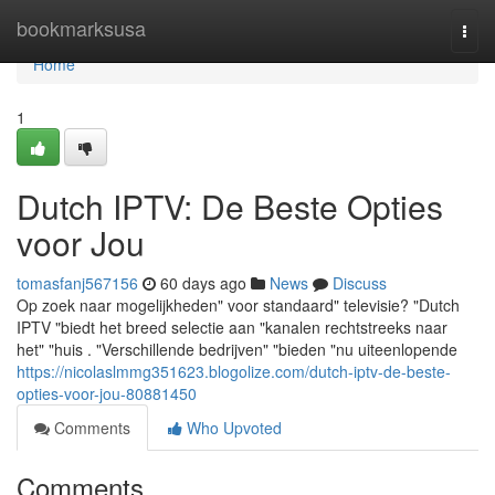
Home
bookmarksusa
Togg
navi
Home
1
Dutch IPTV: De Beste Opties
voor Jou
tomasfanj567156
60 days ago
News
Discuss
Op zoek naar mogelijkheden" voor standaard" televisie? "Dutch
IPTV "biedt het breed selectie aan "kanalen rechtstreeks naar
het" "huis . "Verschillende bedrijven" "bieden "nu uiteenlopende
https://nicolaslmmg351623.blogolize.com/dutch-iptv-de-beste-
opties-voor-jou-80881450
Comments
Who Upvoted
Comments