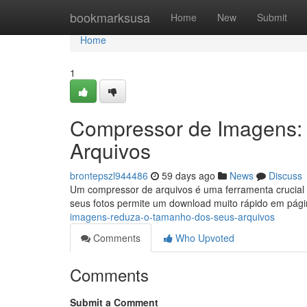
Home
bookmarksusa
Home
New
Submit
Home
1
Compressor de Imagens:
Arquivos
brontepszl944486
59 days ago
News
Discuss
Um compressor de arquivos é uma ferramenta crucial p
seus fotos permite um download muito rápido em pág
imagens-reduza-o-tamanho-dos-seus-arquivos
Comments
Who Upvoted
Comments
Submit a Comment