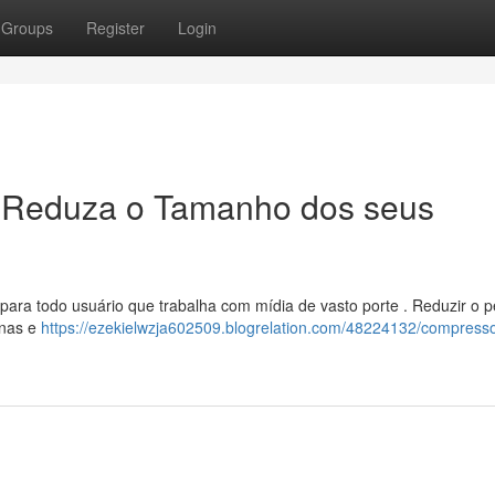
Groups
Register
Login
 Reduza o Tamanho dos seus
ara todo usuário que trabalha com mídia de vasto porte . Reduzir o 
inas e
https://ezekielwzja602509.blogrelation.com/48224132/compresso