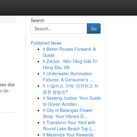
Search
Go
Published News
1
Better Routes Forward: A
Guide
1
Z4club : Nền Tảng Giải Trí
Hàng Đầu VN
1
Underwater Illumination
Fixtures: A Consumer's ...
peso dos
1
시알리스 구매: 안전하고 저
r-de-
렴한 방법은?
1
Seeking Justice: Your Guide
to Ocean Acciden...
1
City of Batangas Flower
Shop: Your Vibrant D...
1
Transform Your Yard with
Round Lake Beach Top L...
1
Maximize Your Rewards: