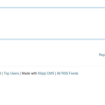
Rep
d
|
Top Users
| Made with
Kliqqi CMS
|
All RSS Feeds