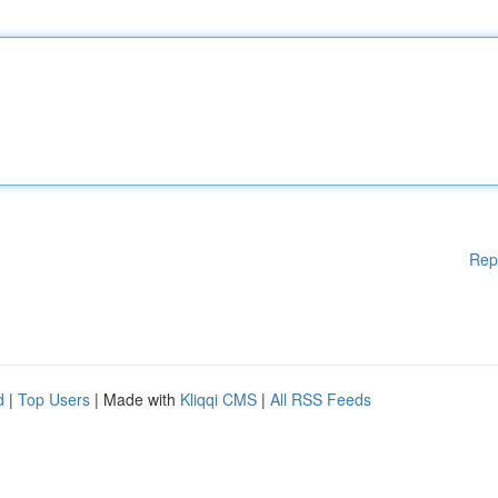
Rep
d
|
Top Users
| Made with
Kliqqi CMS
|
All RSS Feeds