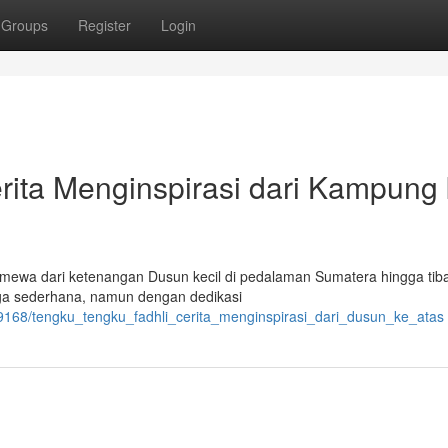
Groups
Register
Login
rita Menginspirasi dari Kampung
imewa dari ketenangan Dusun kecil di pedalaman Sumatera hingga tiba
rga sederhana, namun dengan dedikasi
39168/tengku_tengku_fadhli_cerita_menginspirasi_dari_dusun_ke_atas