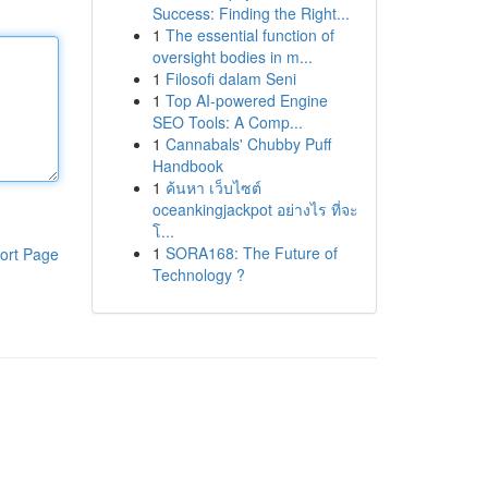
Success: Finding the Right...
1
The essential function of
oversight bodies in m...
1
Filosofi dalam Seni
1
Top AI-powered Engine
SEO Tools: A Comp...
1
Cannabals' Chubby Puff
Handbook
1
ค้นหา เว็บไซต์
oceankingjackpot อย่างไร ที่จะ
โ...
1
SORA168: The Future of
ort Page
Technology ?