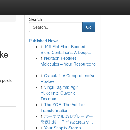
Search
Go
Published News
1
10ft Flat Floor Bunded
 ke
Store Containers: A Deep...
1
Nextaph Peptides:
Molecules – Your Resource to
...
1
Ovruxtali: A Comprehensive
 posisi
Review
1
Vinçli Taşıma: Ağır
Yüklerinizi Güvenle
Taşıman...
1
The ZOE: The Vehicle
Transformation
1
ポータブルDVDプレーヤー
徹底比較：子どものお出か...
1
Your Shopify Store's