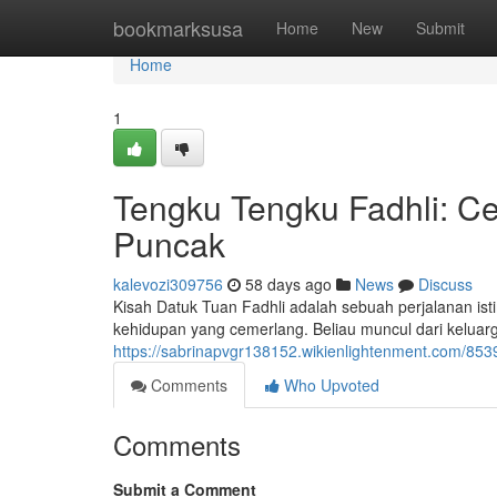
Home
bookmarksusa
Home
New
Submit
Home
1
Tengku Tengku Fadhli: Ce
Puncak
kalevozi309756
58 days ago
News
Discuss
Kisah Datuk Tuan Fadhli adalah sebuah perjalanan ist
kehidupan yang cemerlang. Beliau muncul dari kelua
https://sabrinapvgr138152.wikienlightenment.com/85
Comments
Who Upvoted
Comments
Submit a Comment