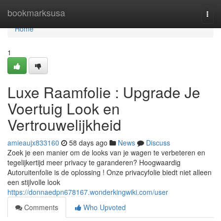
Home
bookmarksusa
Togg
navi
Home
1
Luxe Raamfolie : Upgrade Je
Voertuig Look en
Vertrouwelijkheid
amieaujx833160
58 days ago
News
Discuss
Zoek je een manier om de looks van je wagen te verbeteren en
tegelijkertijd meer privacy te garanderen? Hoogwaardig
Autoruitenfolie is de oplossing ! Onze privacyfolie biedt niet alleen
een stijlvolle look
https://donnaedpn678167.wonderkingwiki.com/user
Comments
Who Upvoted