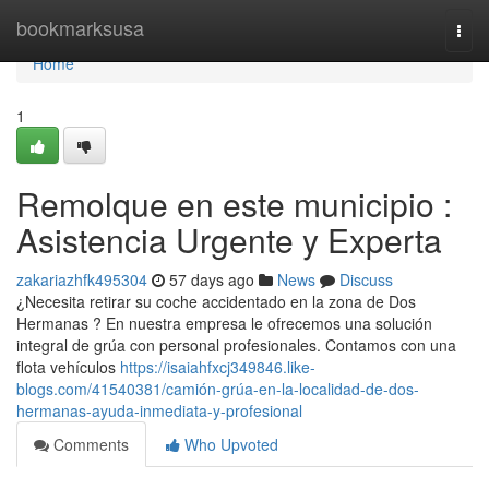
Home
bookmarksusa
Togg
navi
Home
1
Remolque en este municipio :
Asistencia Urgente y Experta
zakariazhfk495304
57 days ago
News
Discuss
¿Necesita retirar su coche accidentado en la zona de Dos
Hermanas ? En nuestra empresa le ofrecemos una solución
integral de grúa con personal profesionales. Contamos con una
flota vehículos
https://isaiahfxcj349846.like-
blogs.com/41540381/camión-grúa-en-la-localidad-de-dos-
hermanas-ayuda-inmediata-y-profesional
Comments
Who Upvoted