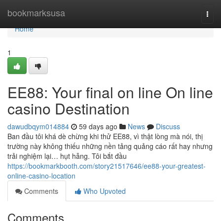
Home
bookmarksusa
Togg
navi
Home
1
EE88: Your final on line On line
casino Destination
dawudbqym014884
59 days ago
News
Discuss
Ban đầu tôi khá dè chừng khi thử EE88, vì thật lòng mà nói, thị
trường này không thiếu những nền tảng quảng cáo rất hay nhưng
trải nghiệm lại… hụt hẫng. Tôi bắt đầu
https://bookmarkbooth.com/story21517646/ee88-your-greatest-
online-casino-location
Comments
Who Upvoted
Comments