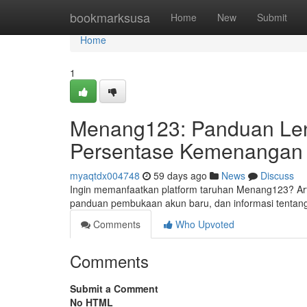
Home
bookmarksusa
Home
New
Submit
Home
1
Menang123: Panduan Len
Persentase Kemenangan 
myaqtdx004748
59 days ago
News
Discuss
Ingin memanfaatkan platform taruhan Menang123? Art
panduan pembukaan akun baru, dan informasi tentang 
Comments
Who Upvoted
Comments
Submit a Comment
No HTML