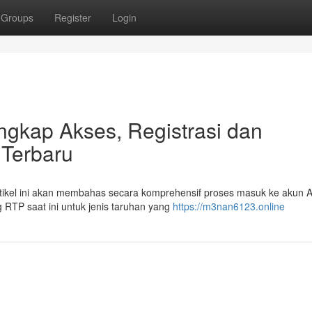
Groups
Register
Login
gkap Akses, Registrasi dan
Terbaru
ikel ini akan membahas secara komprehensif proses masuk ke akun 
RTP saat ini untuk jenis taruhan yang
https://m3nan6123.online