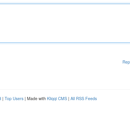
Rep
d
|
Top Users
| Made with
Kliqqi CMS
|
All RSS Feeds