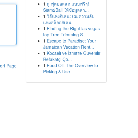
1
ดู ฟุตบอลสด แบบฟรีๆ!
Siam2Ball ให้ข้อมูลล่า...
1
วิธีแห่งกิเลน: เผยความลับ
แห่งสล็อตกิเลน
1
Finding the Right las vegas
top Tree Trimming S...
1
Escape to Paradise: Your
Jamaican Vacation Rent...
1
Kocaeli ve İzmit'te Güvenilir
Refakatçi Çö...
1
Food Oil: The Overview to
ort Page
Picking & Use