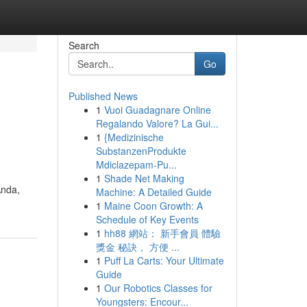
Search
Go
Published News
1
Vuoi Guadagnare Online
Regalando Valore? La Gui...
1
{Medizinische
SubstanzenProdukte
Mdiclazepam-Pu...
1
Shade Net Making
Anda,
Machine: A Detailed Guide
1
Maine Coon Growth: A
Schedule of Key Events
1
hh88 網站： 新手會員 體驗
獎金 秘訣， 方便 ...
1
Puff La Carts: Your Ultimate
Guide
1
Our Robotics Classes for
Youngsters: Encour...