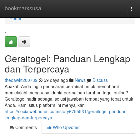
Home
bookmarksusa
Togg
navi
Home
1
Geraitogel: Panduan Lengkap
dan Terpercaya
theoawkt200739
59 days ago
News
Discuss
Apakah Anda ingin penasaran berminat untuk memahami
menjelajahi menguasai dunia permainan taruhan togel online?
Geraitogel hadir sebagai solusi jawaban tempat yang tepat untuk
Anda. Kami situs platform ini menyajikan
https://socialwebnotes.com/story6755531/geraitogel-panduan-
lengkap-dan-terpercaya
Comments
Who Upvoted