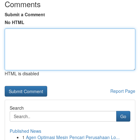
Comments
Submit a Comment
No HTML
HTML is disabled
Report Page
Search
Go
Published News
1
Agen Optimasi Mesin Pencari Perusahaan Lo...