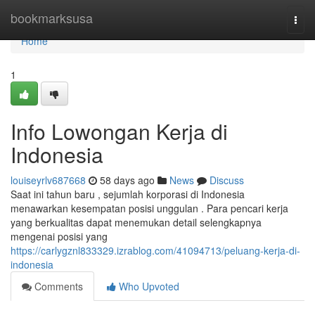
Home
bookmarksusa
Togg
navi
Home
1
Info Lowongan Kerja di
Indonesia
louiseyrlv687668
58 days ago
News
Discuss
Saat ini tahun baru , sejumlah korporasi di Indonesia
menawarkan kesempatan posisi unggulan . Para pencari kerja
yang berkualitas dapat menemukan detail selengkapnya
mengenai posisi yang
https://carlygznl833329.izrablog.com/41094713/peluang-kerja-di-
indonesia
Comments
Who Upvoted