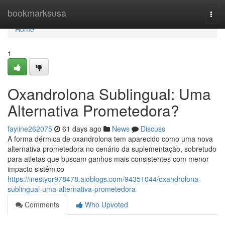
Home
bookmarksusa
Togg
navi
Home
1
Oxandrolona Sublingual: Uma
Alternativa Prometedora?
fayiine262075
61 days ago
News
Discuss
A forma dérmica de oxandrolona tem aparecido como uma nova
alternativa prometedora no cenário da suplementação, sobretudo
para atletas que buscam ganhos mais consistentes com menor
impacto sistêmico
https://inestyqr978478.aioblogs.com/94351044/oxandrolona-
sublingual-uma-alternativa-prometedora
Comments
Who Upvoted