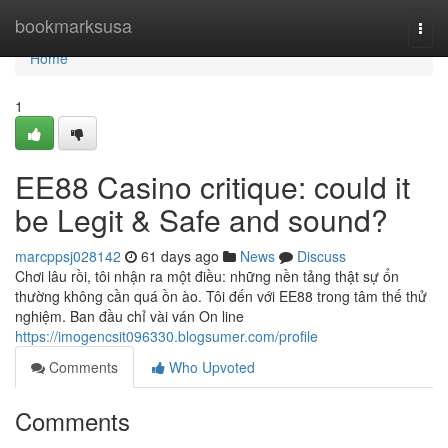
Home
bookmarksusa
Togg
navi
Home
1
EE88 Casino critique: could it
be Legit & Safe and sound?
marcppsj028142
61 days ago
News
Discuss
Chơi lâu rồi, tôi nhận ra một điều: những nền tảng thật sự ổn
thường không cần quá ồn ào. Tôi đến với EE88 trong tâm thế thử
nghiệm. Ban đầu chỉ vài ván On line
https://imogencsit096330.blogsumer.com/profile
Comments
Who Upvoted
Comments