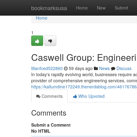
Home
bookmarksusa
Home
New
Submit
Home
1
Caswell Group: Engineeri
lilianfced522860
59 days ago
News
Discuss
In today's rapidly evolving world, businesses require 
provider of comprehensive engineering services, comm
https://kallumdine172249.thenerdsblog.com/46176786/
Comments
Who Upvoted
Comments
Submit a Comment
No HTML