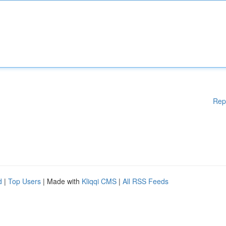
Rep
d
|
Top Users
| Made with
Kliqqi CMS
|
All RSS Feeds