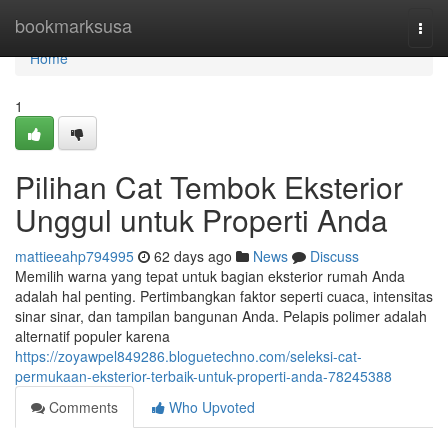
Home
bookmarksusa
Togg
navi
Home
1
Pilihan Cat Tembok Eksterior
Unggul untuk Properti Anda
mattieeahp794995
62 days ago
News
Discuss
Memilih warna yang tepat untuk bagian eksterior rumah Anda
adalah hal penting. Pertimbangkan faktor seperti cuaca, intensitas
sinar sinar, dan tampilan bangunan Anda. Pelapis polimer adalah
alternatif populer karena
https://zoyawpel849286.bloguetechno.com/seleksi-cat-
permukaan-eksterior-terbaik-untuk-properti-anda-78245388
Comments
Who Upvoted