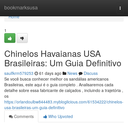
Home
bookmarksusa
Togg
navi
Home
1
Chinelos Havaianas USA
Brasileiras: Um Guia Definitivo
saulfkrm579253
61 days ago
News
Discuss
Se você busca conhecer melhor os sandálias americanos
Brasileiras, este aqui é o guia completo . Analisaremos cada
detalhe sobre essa fabricante de calçados , incluindo a trajetória ,
os
https://orlandoulbw844483.mybloglicious.com/61534222/chinelos-
usa-brasileiras-um-guia-definitivo
Comments
Who Upvoted