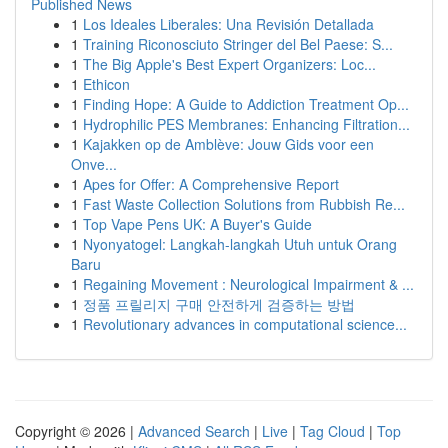
Published News
1
Los Ideales Liberales: Una Revisión Detallada
1
Training Riconosciuto Stringer del Bel Paese: S...
1
The Big Apple's Best Expert Organizers: Loc...
1
Ethicon
1
Finding Hope: A Guide to Addiction Treatment Op...
1
Hydrophilic PES Membranes: Enhancing Filtration...
1
Kajakken op de Amblève: Jouw Gids voor een
Onve...
1
Apes for Offer: A Comprehensive Report
1
Fast Waste Collection Solutions from Rubbish Re...
1
Top Vape Pens UK: A Buyer's Guide
1
Nyonyatogel: Langkah-langkah Utuh untuk Orang
Baru
1
Regaining Movement : Neurological Impairment & ...
1
정품 프릴리지 구매 안전하게 검증하는 방법
1
Revolutionary advances in computational science...
Copyright © 2026 |
Advanced Search
|
Live
|
Tag Cloud
|
Top