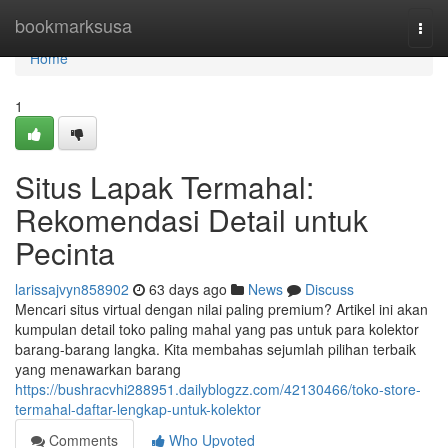
Home
bookmarksusa
Togg
navi
Home
1
Situs Lapak Termahal:
Rekomendasi Detail untuk
Pecinta
larissajvyn858902
63 days ago
News
Discuss
Mencari situs virtual dengan nilai paling premium? Artikel ini akan
kumpulan detail toko paling mahal yang pas untuk para kolektor
barang-barang langka. Kita membahas sejumlah pilihan terbaik
yang menawarkan barang
https://bushracvhi288951.dailyblogzz.com/42130466/toko-store-
termahal-daftar-lengkap-untuk-kolektor
Comments
Who Upvoted