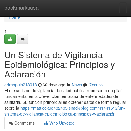
Home
bookmarksusa
Togg
navi
Home
1
Un Sistema de Vigilancia
Epidemiológica: Principios y
Aclaración
adreapuls218918
66 days ago
News
Discuss
El mecanismo de vigilancia de salud pública representa un pilar
fundamental en la prevención temprana de enfermedades de
sanitaria. Su función primordial es obtener datos de forma regular
sobre la
https://mattieokud482405.snack-blog.com/41441512/un-
sistema-de-vigilancia-epidemiológica-principios-y-aclaración
Comments
Who Upvoted