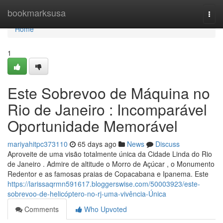
Home
bookmarksusa
Togg
navi
Home
1
Este Sobrevoo de Máquina no
Rio de Janeiro : Incomparável
Oportunidade Memorável
mariyahitpc373110
65 days ago
News
Discuss
Aproveite de uma visão totalmente única da Cidade Linda do Rio
de Janeiro . Admire de altitude o Morro de Açúcar , o Monumento
Redentor e as famosas praias de Copacabana e Ipanema. Este
https://larissaqrmn591617.bloggerswise.com/50003923/este-
sobrevoo-de-helicóptero-no-rj-uma-vivência-Única
Comments
Who Upvoted