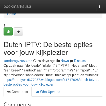
Home
bookmarksusa
Togg
navi
Home
1
Dutch IPTV: De beste opties
voor jouw kijkplezier
xanderogvz853268
78 days ago
News
Discuss
Op zoek naar "de ideale" "uitzicht" ? "IPTV in Nederland" biedt
"een breed" "aanbod" aan "met" "programma's" en "sport" . "Er
zijn" "diverse" "aanbieders" "met" "unieke" "prijzen" en "functies" .
https://montyekxi677087.weblogco.com/41717028/dutch-iptv-de-
beste-opties-voor-jouw-kijkplezier
Comments
Who Upvoted
Comments