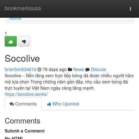
Home
bookmarksusa
Togg
navi
Home
1
Socolive
brianfxin634616
79 days ago
News
Discuss
Socolive – Nền tảng xem trực tiếp bóng đá được nhiều người hâm
mộ lựa chọn Trong những năm gần đây, nhu cầu xem bóng đá
trực tuyến tại Việt Nam ngày càng tăng mạnh.
https://socolive.works/
Comments
Who Upvoted
Comments
Submit a Comment
No HTML