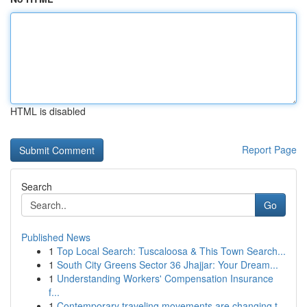
HTML is disabled
Report Page
Search
Go
Published News
1
Top Local Search: Tuscaloosa & This Town Search...
1
South City Greens Sector 36 Jhajjar: Your Dream...
1
Understanding Workers' Compensation Insurance
f...
1
Contemporary traveling movements are changing t...