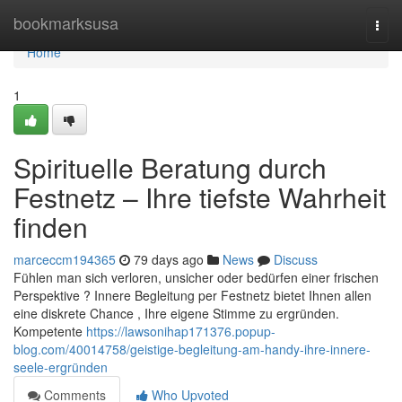
Home
bookmarksusa
Togg
navi
Home
1
Spirituelle Beratung durch
Festnetz – Ihre tiefste Wahrheit
finden
marceccm194365
79 days ago
News
Discuss
Fühlen man sich verloren, unsicher oder bedürfen einer frischen
Perspektive ? Innere Begleitung per Festnetz bietet Ihnen allen
eine diskrete Chance , Ihre eigene Stimme zu ergründen.
Kompetente
https://lawsonihap171376.popup-
blog.com/40014758/geistige-begleitung-am-handy-ihre-innere-
seele-ergründen
Comments
Who Upvoted