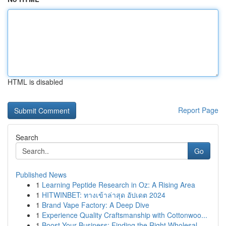
HTML is disabled
Report Page
Search
Go
Published News
1
Learning Peptide Research in Oz: A Rising Area
1
HITWINBET: ทางเข้าล่าสุด อัปเดต 2024
1
Brand Vape Factory: A Deep Dive
1
Experience Quality Craftsmanship with Cottonwoo...
1
Boost Your Business: Finding the Right Wholesal...