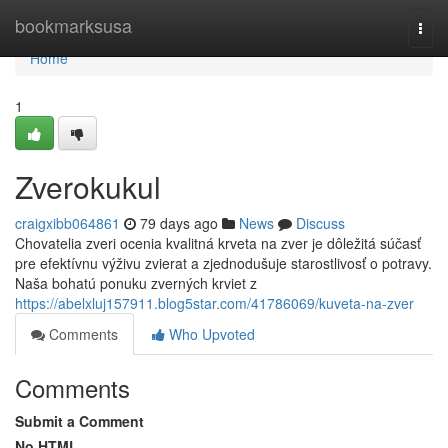
Home
bookmarksusa
Togg
navi
Home
1
Zverokukul
craigxibb064861
79 days ago
News
Discuss
Chovatelia zveri ocenia kvalitná krveta na zver je dôležitá súčasť
pre efektívnu výživu zvierat a zjednodušuje starostlivosť o potravy.
Naša bohatú ponuku zverných krviet z
https://abelxluj157911.blog5star.com/41786069/kuveta-na-zver
Comments
Who Upvoted
Comments
Submit a Comment
No HTML