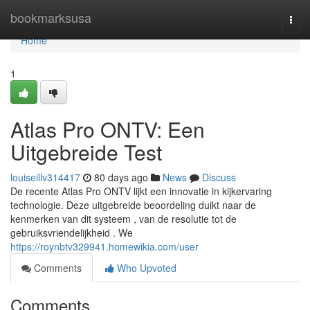
Home
bookmarksusa
Togg
navi
Home
1
Atlas Pro ONTV: Een
Uitgebreide Test
louiseillv314417
80 days ago
News
Discuss
De recente Atlas Pro ONTV lijkt een innovatie in kijkervaring
technologie. Deze uitgebreide beoordeling duikt naar de
kenmerken van dit systeem , van de resolutie tot de
gebruiksvriendelijkheid . We
https://roynbtv329941.homewikia.com/user
Comments
Who Upvoted
Comments