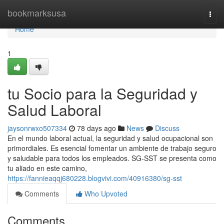
Home
bookmarksusa
Togg
navi
Home
1
tu Socio para la Seguridad y
Salud Laboral
jaysonrwxo507334
78 days ago
News
Discuss
En el mundo laboral actual, la seguridad y salud ocupacional son
primordiales. Es esencial fomentar un ambiente de trabajo seguro
y saludable para todos los empleados. SG-SST se presenta como
tu aliado en este camino,
https://fannieaqqj680228.blogvivi.com/40916380/sg-sst
Comments
Who Upvoted
Comments